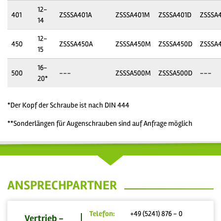
12-
401
ZSSSA401A
ZSSSA401M
ZSSSA401D
ZSSSA4
14
12-
450
ZSSSA450A
ZSSSA450M
ZSSSA450D
ZSSSA
15
16-
500
---
ZSSSA500M
ZSSSA500D
---
20*
*Der Kopf der Schraube ist nach DIN 444
**Sonderlängen für Augenschrauben sind auf Anfrage möglich
ANSPRECHPARTNER
Telefon:
+49 (5241) 876 - 0
Vertrieb -