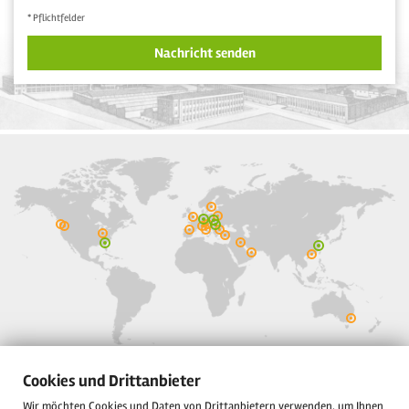
* Pflichtfelder
Nachricht senden
Gustav Wolf GmbH
Cookies und Drittanbieter
Postfach 3353
Wir möchten Cookies und Daten von Drittanbietern verwenden, um Ihnen