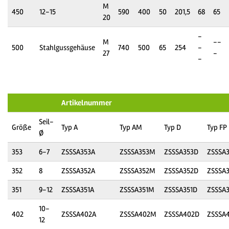
M
450
12-15
590
400
50
201,5
68
65
20
-
M
--
500
Stahlgussgehäuse
740
500
65
254
-
27
-
-
Artikelnummer
Seil-
Größe
Typ A
Typ AM
Typ D
Typ FP
Ø
353
6-7
ZSSSA353A
ZSSSA353M
ZSSSA353D
ZSSSA3
352
8
ZSSSA352A
ZSSSA352M
ZSSSA352D
ZSSSA3
351
9-12
ZSSSA351A
ZSSSA351M
ZSSSA351D
ZSSSA3
10-
402
ZSSSA402A
ZSSSA402M
ZSSSA402D
ZSSSA
12