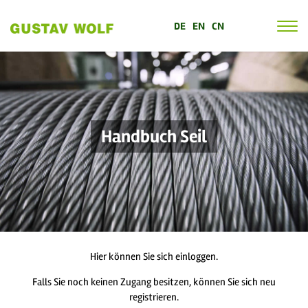
DE
EN
CN
Handbuch Seil
Hier können Sie sich einloggen.
Falls Sie noch keinen Zugang besitzen, können Sie sich neu
registrieren.