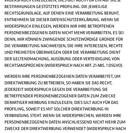
WIDERSPRUCH EINZULEGEN; DIES GILT AUCH FÜR EIN AUF DIESE
BESTIMMUNGEN GESTÜTZTES PROFILING. DIE JEWEILIGE
RECHTSGRUNDLAGE, AUF DENEN EINE VERARBEITUNG BERUHT,
ENTNEHMEN SIE DIESER DATENSCHUTZERKLÄRUNG. WENN SIE
WIDERSPRUCH EINLEGEN, WERDEN WIR IHRE BETROFFENEN
PERSONENBEZOGENEN DATEN NICHT MEHR VERARBEITEN, ES SEI
DENN, WIR KÖNNEN ZWINGENDE SCHUTZWÜRDIGE GRÜNDE FÜR
DIE VERARBEITUNG NACHWEISEN, DIE IHRE INTERESSEN, RECHTE
UND FREIHEITEN ÜBERWIEGEN ODER DIE VERARBEITUNG DIENT
DER GELTENDMACHUNG, AUSÜBUNG ODER VERTEIDIGUNG VON
RECHTSANSPRÜCHEN (WIDERSPRUCH NACH ART. 21 ABS. 1 DSGVO).
WERDEN IHRE PERSONENBEZOGENEN DATEN VERARBEITET, UM
DIREKTWERBUNG ZU BETREIBEN, SO HABEN SIE DAS RECHT,
JEDERZEIT WIDERSPRUCH GEGEN DIE VERARBEITUNG SIE
BETREFFENDER PERSONENBEZOGENER DATEN ZUM ZWECKE
DERARTIGER WERBUNG EINZULEGEN; DIES GILT AUCH FÜR DAS
PROFILING, SOWEIT ES MIT SOLCHER DIREKTWERBUNG IN
VERBINDUNG STEHT. WENN SIE WIDERSPRECHEN, WERDEN IHRE
PERSONENBEZOGENEN DATEN ANSCHLIESSEND NICHT MEHR ZUM
ZWECKE DER DIREKTWERBUNG VERWENDET (WIDERSPRUCH NACH