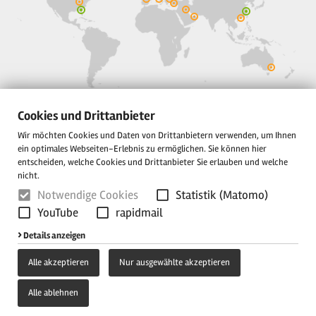
Gustav Wolf GmbH
Cookies und Drittanbieter
Postfach 3353
Wir möchten Cookies und Daten von Drittanbietern verwenden, um Ihnen
33326 Gütersloh, Germany
ein optimales Webseiten-Erlebnis zu ermöglichen. Sie können hier
entscheiden, welche Cookies und Drittanbieter Sie erlauben und welche
Sundernstrasse 40
nicht.
E-Mail:
info@gustav-wolf.de
Notwendige Cookies
Statistik (Matomo)
YouTube
rapidmail
Newsletter-Anmeldung
Details anzeigen
Alle akzeptieren
Nur ausgewählte akzeptieren
Alle ablehnen
Impressum
Datenschutz
AGB
Cookie-Einstellungen